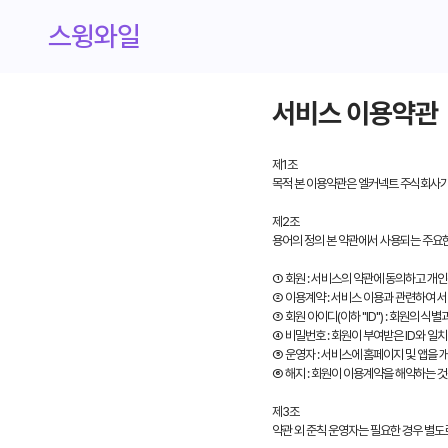
스윙와일
서비스 이용약관
제1조
목적 본 이용약관은 엘커넥트 주식회사가 제
제2조
용어의 정의 본 약관에서 사용되는 주요한
① 회원 : 서비스의 약관에 동의하고 
② 이용계약 : 서비스 이용과 관련하여 
③ 회원 아이디(이하 "ID") : 회원의
④ 비밀번호 : 회원이 부여받은 ID와 
⑤ 운영자 : 서비스에 홈페이지 및 앱을
⑥ 해지 : 회원이 이용계약을 해약하는 것
제3조
약관 외 준칙 운영자는 필요한 경우 별도