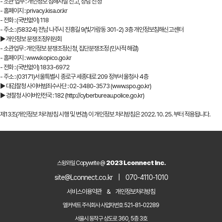
- 소관 업무 : 개인정보 침해사실 신고, 상담 신청
- 홈페이지 : privacy.kisa.or.kr
- 전화 : (국번없이) 118
- 주소 : (58324) 전남 나주시 진흥길 9(빛가람동 301-2) 3층 개인정보침해신고센터
▶ 개인정보 분쟁조정위원회
- 소관업무 : 개인정보 분쟁조정신청, 집단분쟁조정 (민사적 해결)
- 홈페이지 : www.kopico.go.kr
- 전화 : (국번없이) 1833-6972
- 주소 : (03171)서울특별시 종로구 세종대로 209 정부서울청사 4층
▶ 대검찰청 사이버범죄수사단 : 02-3480-3573 (www.spo.go.kr)
▶ 경찰청 사이버안전국 : 182 (http://cyberbureau.police.go.kr)
제13조(개인정보 처리방침 시행 및 변경) 이 개인정보 처리방침은 2022. 10. 25. 부터 적용됩니다.
2023 Lconnect Inc.
스윙와일 Copywrite @
site@Lconnect.co.kr
|
070-4110-1010
서비스이용약관
&
개인정보처리방침
엘커넥트 주식회사 사업자번호 521-81-02289
서울시 동작구 상도로 360, 5층 3호